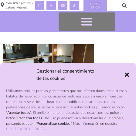
Calle 600, 3 | 46182 La
CANAL
ÉTICO
Cañada | Valencia
Gestionar el consentimiento
de las cookies
Utilizamos cookies propias y de terceros que nos ofrecen datos estadísticos y
hábitos de navegación de los usuarios; esto nos ayuda a mejorar nuestros
contenidos y servicios, incluso mostrar publicidad relacionada con las
preferencias de los usuarios. Puede activar estas cookies pulsando el botón
“
Aceptar todas
”. Si prefiere mantener desactivadas estas cookies, pulse el
botón “
Rechazar todas
”. Incluso puede activar y desactivar las que prefiera,
pulsando el botón “
Personalizar cookies
”. Más información en nuestra
Contacto
POLÍTICA DE COOKIES.