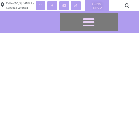
Calle 600, 3 | 46182 La
CANAL
ÉTICO
Cañada | Valencia
Actividades con niños
Asesoramiento
para familias