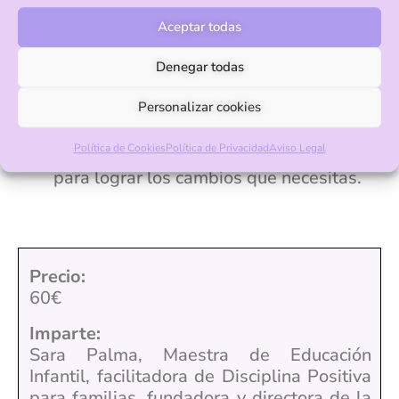
principales obstáculos con los que os
Aceptar todas
encontráis en la crianza y los aspectos
sobre los que queréis trabajar.
Denegar todas
Realizaremos una entrevista (en persona
Personalizar cookies
u online) de 90 minutos para enfocarnos
en los temas que os preocupan y/o
Política de Cookies
Política de Privacidad
Aviso Legal
tenéis dudas, aportándote herramientas
para lograr los cambios que necesitas.
Precio:
60€
Imparte:
Sara Palma, Maestra de Educación
Infantil, facilitadora de Disciplina Positiva
para familias, fundadora y directora de la