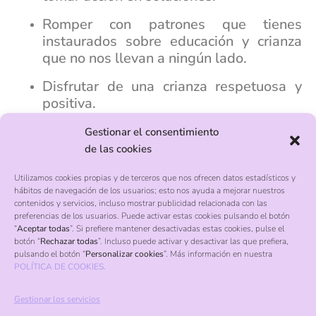
Romper con patrones que tienes
instaurados sobre educación y crianza
que no nos llevan a ningún lado.
Disfrutar de una crianza respetuosa y
positiva.
Convierte los retos del día a día en una
Gestionar el consentimiento
oportunidad para conectar con tu hijo.
de las cookies
Te daremos herramientas sencillas,
Utilizamos cookies propias y de terceros que nos ofrecen datos estadísticos y
eficaces y respetuosas para que puedas
hábitos de navegación de los usuarios; esto nos ayuda a mejorar nuestros
contenidos y servicios, incluso mostrar publicidad relacionada con las
lograr resultados desde el primer día.
preferencias de los usuarios. Puede activar estas cookies pulsando el botón
“
Aceptar todas
”. Si prefiere mantener desactivadas estas cookies, pulse el
Cómo funciona:
botón “
Rechazar todas
”. Incluso puede activar y desactivar las que prefiera,
pulsando el botón “
Personalizar cookies
”. Más información en nuestra
POLÍTICA DE COOKIES.
Te enviaremos un formulario para
conocer a vuestra familia (rutinas,
Gestionar los servicios
horarios, estilo de vida), así como los