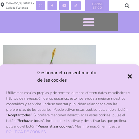
Calle 600, 3 | 46182 La
CANAL
ÉTICO
Cañada | Valencia
Gestionar el consentimiento
de las cookies
Cursos montessori en Valencia certificados por AME en la
Utilizamos cookies propias y de terceros que nos ofrecen datos estadísticos y
hábitos de navegación de los usuarios; esto nos ayuda a mejorar nuestros
escuela infantil Palma Kids
contenidos y servicios, incluso mostrar publicidad relacionada con las
preferencias de los usuarios. Puede activar estas cookies pulsando el botón
“
Aceptar todas
”. Si prefiere mantener desactivadas estas cookies, pulse el
botón “
Rechazar todas
”. Incluso puede activar y desactivar las que prefiera,
Contacto
pulsando el botón “
Personalizar cookies
”. Más información en nuestra
POLÍTICA DE COOKIES.