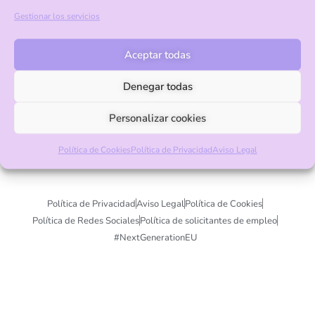
info@palmakids.es
Gestionar los servicios
Pago seguro con Visa y Mastercard
Aceptar todas
Denegar todas
Personalizar cookies
Copyright © 2026 Palma Kids. Escuela infantil Montessori en Valencia
Política de Cookies
Política de Privacidad
Aviso Legal
Política de Privacidad
Aviso Legal
Política de Cookies
Política de Redes Sociales
Política de solicitantes de empleo
#NextGenerationEU