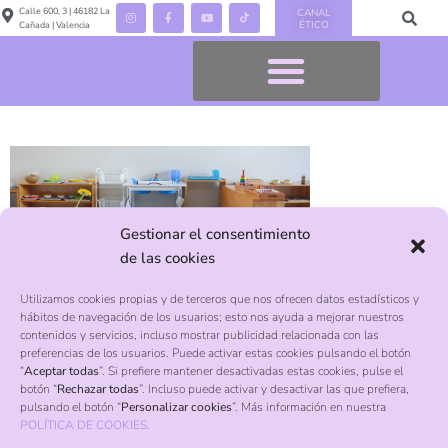
Calle 600, 3 | 46182 La
CANAL
ÉTICO
Cañada | Valencia
Gestionar el consentimiento
de las cookies
Utilizamos cookies propias y de terceros que nos ofrecen datos estadísticos y
hábitos de navegación de los usuarios; esto nos ayuda a mejorar nuestros
Contacto
contenidos y servicios, incluso mostrar publicidad relacionada con las
preferencias de los usuarios. Puede activar estas cookies pulsando el botón
“
Aceptar todas
”. Si prefiere mantener desactivadas estas cookies, pulse el
botón “
Rechazar todas
”. Incluso puede activar y desactivar las que prefiera,
Calle 600, 3, La Cañada, Valencia, 46182
pulsando el botón “
Personalizar cookies
”. Más información en nuestra
POLÍTICA DE COOKIES.
+34 961 322 534