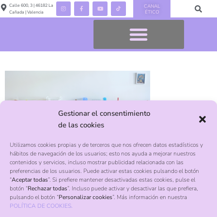
Calle 600, 3 | 46182 La
CANAL
ÉTICO
Cañada | Valencia
Gestionar el consentimiento
de las cookies
Utilizamos cookies propias y de terceros que nos ofrecen datos estadísticos y
hábitos de navegación de los usuarios; esto nos ayuda a mejorar nuestros
contenidos y servicios, incluso mostrar publicidad relacionada con las
preferencias de los usuarios. Puede activar estas cookies pulsando el botón
Contacto
“
Aceptar todas
”. Si prefiere mantener desactivadas estas cookies, pulse el
botón “
Rechazar todas
”. Incluso puede activar y desactivar las que prefiera,
pulsando el botón “
Personalizar cookies
”. Más información en nuestra
Calle 600, 3, La Cañada, Valencia, 46182
POLÍTICA DE COOKIES.