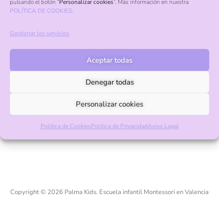
pulsando el botón “
Personalizar cookies
”. Más información en nuestra
POLÍTICA DE COOKIES.
Contacto
Gestionar los servicios
Aceptar todas
Calle 600, 3, La Cañada, Valencia, 46182
+34 961 322 534
Denegar todas
info@palmakids.es
Personalizar cookies
Pago seguro con Visa y Mastercard
Política de Cookies
Política de Privacidad
Aviso Legal
Copyright © 2026 Palma Kids. Escuela infantil Montessori en Valencia