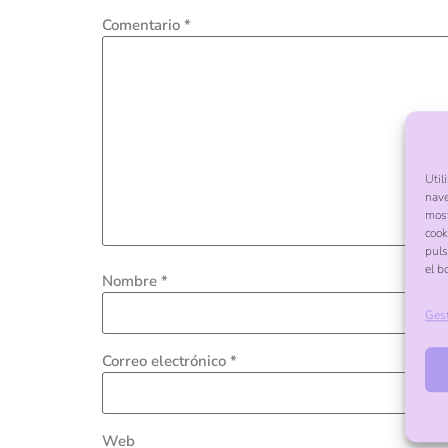
Comentario
*
Util
nave
most
cook
puls
el b
Nombre
*
Gest
Correo electrónico
*
Web