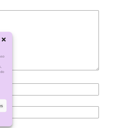
uso
s,
ndo
es