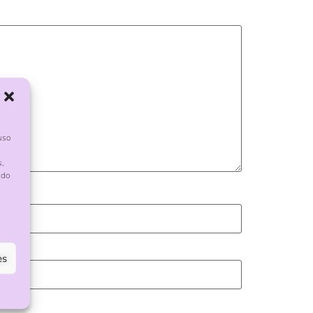
uso
s,
ndo
es