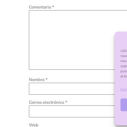
Comentario
*
Util
nave
most
cook
puls
el b
Nombre
*
Gest
Correo electrónico
*
Web