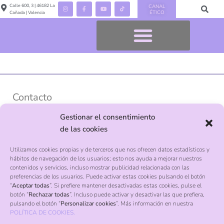
Calle 600, 3 | 46182 La
CANAL
ÉTICO
Cañada | Valencia
Contacto
Gestionar el consentimiento
Calle 600, 3, La Cañada, Valencia, 46182
de las cookies
+34 961 322 534
Utilizamos cookies propias y de terceros que nos ofrecen datos estadísticos y
hábitos de navegación de los usuarios; esto nos ayuda a mejorar nuestros
info@palmakids.es
contenidos y servicios, incluso mostrar publicidad relacionada con las
preferencias de los usuarios. Puede activar estas cookies pulsando el botón
Pago seguro con Visa y Mastercard
“
Aceptar todas
”. Si prefiere mantener desactivadas estas cookies, pulse el
botón “
Rechazar todas
”. Incluso puede activar y desactivar las que prefiera,
pulsando el botón “
Personalizar cookies
”. Más información en nuestra
POLÍTICA DE COOKIES.